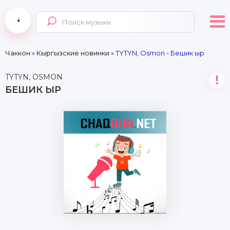
Чаккон
»
Кыргызские новинки
» TYTYN, Osmon - Бешик ыр
TYTYN, OSMON
!
БЕШИК ЫР