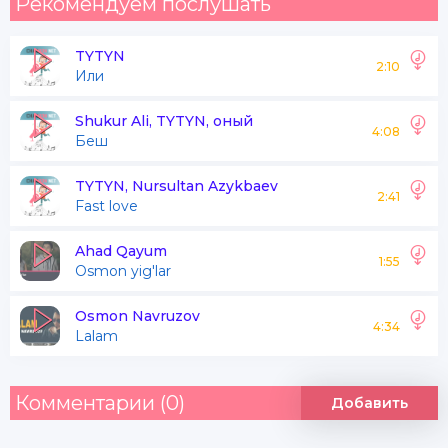
Рекомендуем послушать
TYTYN
2:10
Или
Shukur Ali, TYTYN, оный
4:08
Беш
TYTYN, Nursultan Azykbaev
2:41
Fast love
Ahad Qayum
1:55
Osmon yig'lar
Osmon Navruzov
4:34
Lalam
Комментарии (0)
Добавить