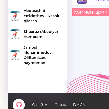
Abdurashid
Комментарии 
Yo'ldoshev - Rashk
qilasan
Shoxruz (Abadiya) -
Humoram
Jambul
Muhammedov -
Oliftamisan,
hayronman
О сайте
Связь
DMCA