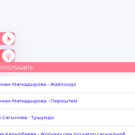
 послушать
мкан Маткадырова
-
Жайлоодо
мкан Маткадырова
-
Периштем
р Сагынова
-
Тушумдо
а Кадырбаева
-
Жолукчу сен тушумдо сагындырбай