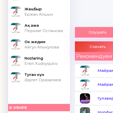
Жаңбыр
Ержан Алшын
Ақ әже
Перизат Оспанова
Слушать
Ок жедим
Скачать
Айгул Алыкулова
Рекомендуем
Nozlaring
Erkin Xudoyqulov
Майра
Туған күн
Әділет Оразалиев
Майра
Гулзаи
В ЭФИРЕ
Нурфиз