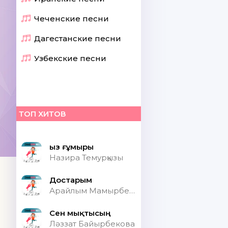
Чеченские песни
Дагестанские песни
Узбекские песни
ТОП ХИТОВ
Қыз ғұмыры
Назира Темурқызы
Достарым
Арайлым Мамырбекқызы
Сен мықтысың
Ләззат Байырбекова