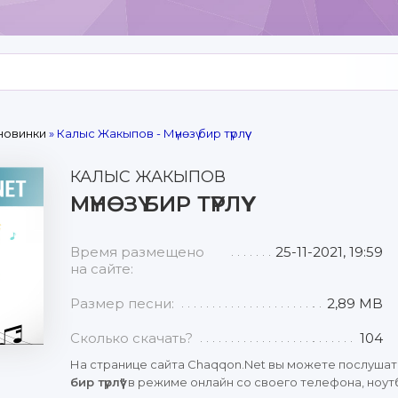
новинки
» Калыс Жакыпов - Мүнөзү бир түрлүү
КАЛЫС ЖАКЫПОВ
МҮНӨЗҮ БИР ТҮРЛҮҮ
Время размещено
25-11-2021, 19:59
на сайте:
Размер песни:
2,89 MB
Сколько скачать?
104
На странице сайта Chaqqon.Net вы можете послушат
бир түрлүү"
в режиме онлайн со своего телефона, ноутб