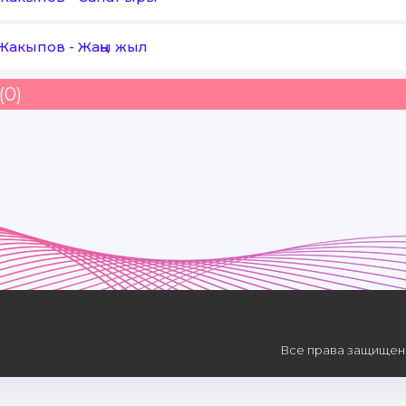
 Жакыпов
-
Жаңы жыл
(0)
Все права защищены