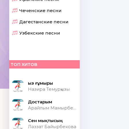
Чеченские песни
Дагестанские песни
Узбекские песни
ТОП ХИТОВ
Қыз ғұмыры
Назира Темурқызы
Достарым
Арайлым Мамырбекқызы
Сен мықтысың
Ләззат Байырбекова