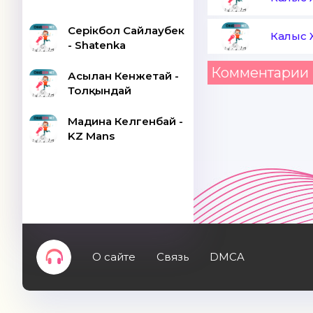
Серікбол Сайлаубек
Калыс
- Shatenka
Комментарии 
Асылан Кенжетай -
Толқындай
Мадина Келгенбай -
KZ Mans
О сайте
Связь
DMCA