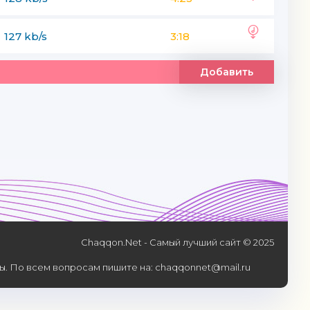
127 kb/s
3:18
Добавить
Chaqqon.Net - Самый лучший сайт © 2025
. По всем вопросам пишите на: chaqqonnet@mail.ru