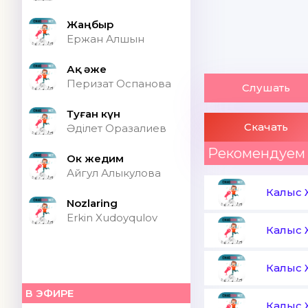
Жаңбыр
Ержан Алшын
Ақ әже
Перизат Оспанова
Слушать
Туған күн
Скачать
Әділет Оразалиев
Рекомендуем
Ок жедим
Айгул Алыкулова
Калыс
Nozlaring
Erkin Xudoyqulov
Калыс
Калыс
В ЭФИРЕ
Калыс