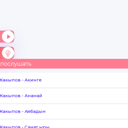
 послушать
 Жакыпов
-
Акинге
 Жакыпов
-
Ананай
 Жакыпов
-
Аябадын
 Жакыпов
-
Санат ыры