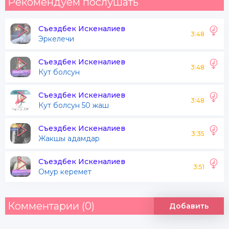
Рекомендуем послушать
Съездбек Искеналиев
3:48
Эркелечи
Съездбек Искеналиев
3:48
Кут болсун
Съездбек Искеналиев
3:48
Кут болсун 50 жаш
Съездбек Искеналиев
3:35
Жакшы адамдар
Съездбек Искеналиев
3:51
Омур керемет
Комментарии (0)
Добавить