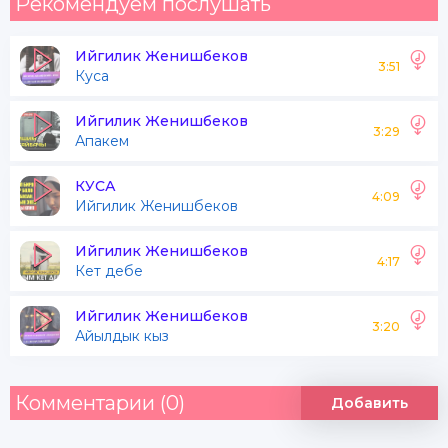
Рекомендуем послушать
Ийгилик Женишбеков
3:51
Куса
Ийгилик Женишбеков
3:29
Апакем
КУСА
4:09
Ийгилик Женишбеков
Ийгилик Женишбеков
4:17
Кет дебе
Ийгилик Женишбеков
3:20
Айылдык кыз
Комментарии (0)
Добавить