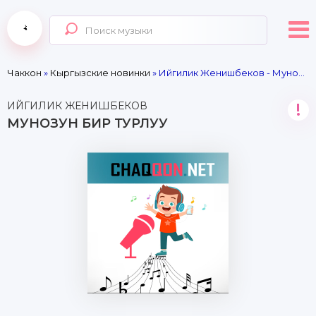
Чаккон
»
Кыргызские новинки
» Ийгилик Женишбеков - Мунозун бир турлуу
ИЙГИЛИК ЖЕНИШБЕКОВ
!
МУНОЗУН БИР ТУРЛУУ