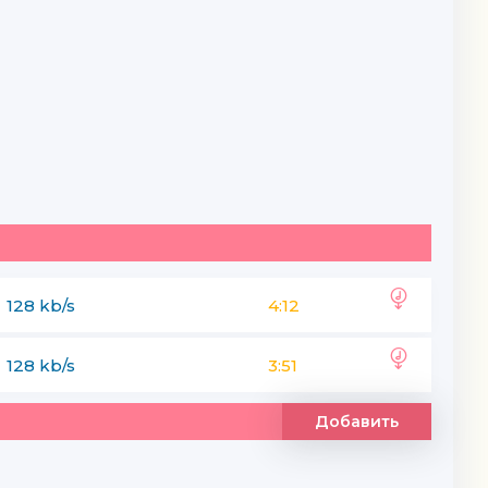
128 kb/s
4:12
128 kb/s
3:51
Добавить