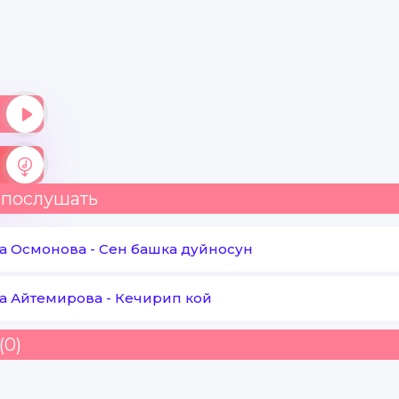
 послушать
а Осмонова
-
Сен башка дуйносун
а Айтемирова
-
Кечирип кой
(0)