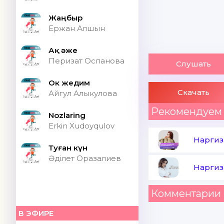
Жаңбыр
Ержан Алшын
Ақ әже
Перизат Оспанова
Слушать
Ок жедим
Скачать
Айгул Алыкулова
Рекомендуем
Nozlaring
Erkin Xudoyqulov
Наргиз
Туған күн
Әділет Оразалиев
Наргиз
Комментарии 
В ЭФИРЕ