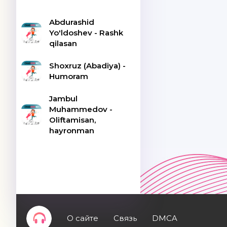
Abdurashid
Yo'ldoshev - Rashk
qilasan
Shoxruz (Abadiya) -
Humoram
Jambul
Muhammedov -
Oliftamisan,
hayronman
О сайте
Связь
DMCA