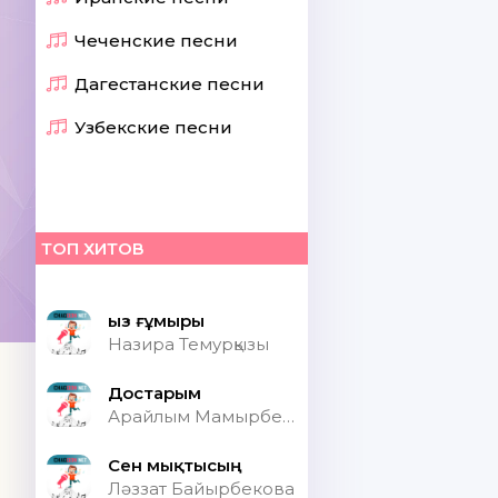
Чеченские песни
Дагестанские песни
Узбекские песни
ТОП ХИТОВ
Қыз ғұмыры
Назира Темурқызы
Достарым
Арайлым Мамырбекқызы
Сен мықтысың
Ләззат Байырбекова