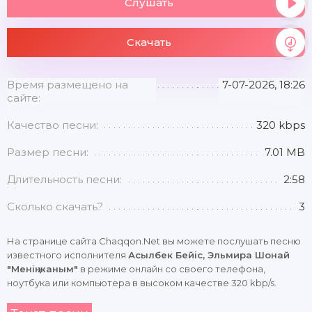
Слушать
Скачать
Время размещено на
7-07-2026, 18:26
сайте:
Качество песни:
320 kbps
Размер песни:
7.01 MB
Длительность песни:
2:58
Сколько скачать?
3
На странице сайта Chaqqon.Net вы можете послушать песню
известного исполнителя
Асылбек Бейіс, Эльмира Шонай
"Менің жаным"
в режиме онлайн со своего телефона,
ноутбука или компьютера в высоком качестве 320 kbp/s.