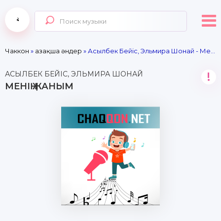
Чаккон
»
Қазақша әндер
» Асылбек Бейіс, Эльмира Шонай - Менің жаным
АСЫЛБЕК БЕЙІС, ЭЛЬМИРА ШОНАЙ
!
МЕНІҢ ЖАНЫМ