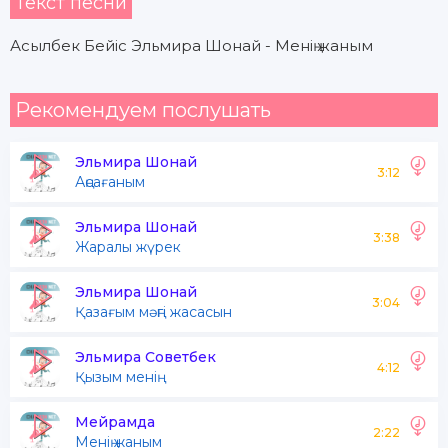
Текст песни
Асылбек Бейіс Эльмира Шонай - Менің жаным
Рекомендуем послушать
Эльмира Шонай
3:12
Аңсағаным
Эльмира Шонай
3:38
Жаралы жүрек
Эльмира Шонай
3:04
Қазағым мәңгі жасасын
Эльмира Советбек
4:12
Қызым менің
Мейрамда
2:22
Менің жаным