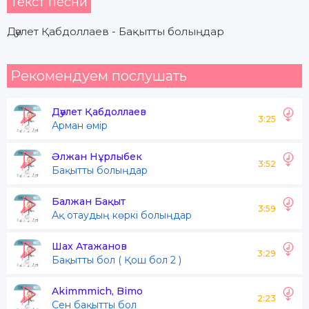
Текст песни
Дәулет Қабдоллаев - Бақытты болыңдар
Рекомендуем послушать
Дәулет Қабдоллаев
3:25
Арман өмір
Әлжан Нұрлыбек
3:52
Бақытты болыңдар
Балжан Бақыт
3:59
Ақ отаудың көркі болыңдар
Шах Атажанов
3:29
Бақытты бол ( Қош бол 2 )
Akimmmich, Bimo
2:23
Сен бақытты бол