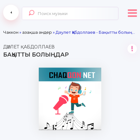
Чаккон
»
Қазақша әндер
» Дәулет Қабдоллаев - Бақытты болыңдар
ДӘУЛЕТ ҚАБДОЛЛАЕВ
!
БАҚЫТТЫ БОЛЫҢДАР