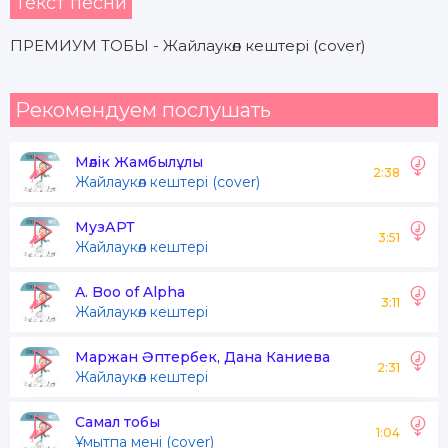
Текст песни
ПРЕМИУМ ТОБЫ - Жайлаукөл кештері (cover)
Рекомендуем послушать
Мәлік Жамбылұлы
2:38
Жайлаукөл кештері (cover)
МузАРТ
3:51
Жайлаукөл кештері
A. Boo of Alpha
3:11
Жайлаукөл кештері
Маржан Әптербек, Дана Каниева
2:31
Жайлаукөл кештері
Самал тобы
1:04
Ұмытпа мені (cover)