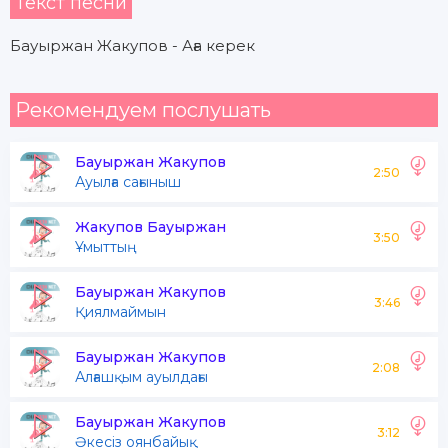
Текст песни
Бауыржан Жакупов - Аға керек
Рекомендуем послушать
Бауыржан Жакупов
2:50
Ауылға сағыныш
Жакупов Бауыржан
3:50
Ұмыттың
Бауыржан Жакупов
3:46
Қиялмаймын
Бауыржан Жакупов
2:08
Алғашқым ауылдағы
Бауыржан Жакупов
3:12
Әкесіз оянбайық