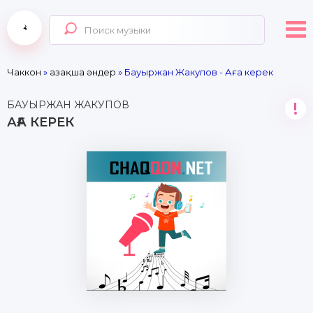
Чаккон
»
Қазақша әндер
» Бауыржан Жакупов - Аға керек
БАУЫРЖАН ЖАКУПОВ
!
АҒА КЕРЕК