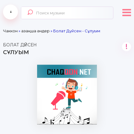
Чаккон
»
Қазақша әндер
» Болат Дүйсен - Сұлуым
БОЛАТ ДҮЙСЕН
!
СҰЛУЫМ