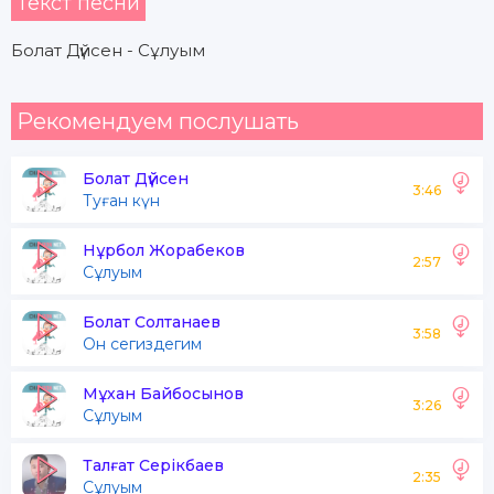
Текст песни
Болат Дүйсен - Сұлуым
Рекомендуем послушать
Болат Дүйсен
3:46
Туған күн
Нұрбол Жорабеков
2:57
Сұлуым
Болат Солтанаев
3:58
Он сегиздегим
Мұхан Байбосынов
3:26
Сұлуым
Талғат Серікбаев
2:35
Сұлуым