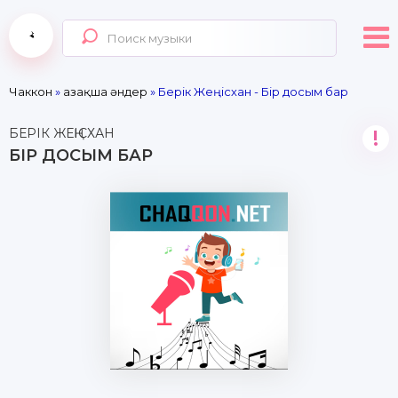
Чаккон
»
Қазақша әндер
» Берік Жеңісхан - Бір досым бар
БЕРІК ЖЕҢІСХАН
!
БІР ДОСЫМ БАР