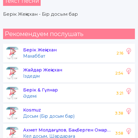
Текст песни
Берік Жеңісхан - Бір досым бар
Рекомендуем послушать
Берік Жеңісхан
2:16
Махаббат
Жайдар Жеңісхан
2:54
Іздедім
Берік & Гүлнар
3:21
Әдемі
Kosmuz
3:38
Досым (Бір досым бар)
Ахмет Молдағұлов, Бақберген Омаров
3:58
Кел досым, Шардараға