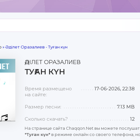
р
» Әділет Оразалиев - Туған күн
ӘДІЛЕТ ОРАЗАЛИЕВ
ТУҒАН КҮН
Время размещено
17-06-2026, 22:38
на сайте:
Размер песни:
7.13 MB
Сколько скачать?
12
На странице сайта Chaqqon.Net вы можете послушат
"Туған күн"
в режиме онлайн со своего телефона, но