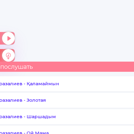
 послушать
Оразалиев
-
Қаламаймын
Оразалиев
-
Золотая
Оразалиев
-
Шаршадым
Оразалиев
-
Ой Мама