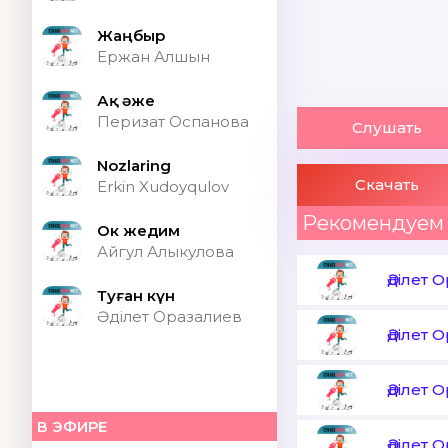
Жаңбыр
Ержан Алшын
Ақ әже
Перизат Оспанова
Слушать
Nozlaring
Скачать
Erkin Xudoyqulov
Рекомендуем
Ок жедим
Айгул Алыкулова
Әділет 
Туған күн
Әділет Оразалиев
Әділет 
Әділет 
В ЭФИРЕ
Әділет 