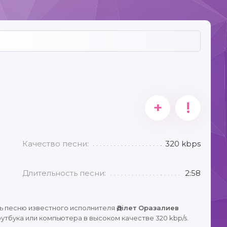
+
!
Качество песни:
320 kbps
Длительность песни:
2:58
ь песню известного исполнителя
Әділет Оразалиев
утбука или компьютера в высоком качестве 320 kbp/s.