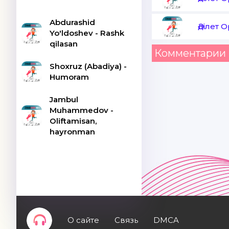
Abdurashid
Әділет 
Yo'ldoshev - Rashk
qilasan
Комментарии 
Shoxruz (Abadiya) -
Humoram
Jambul
Muhammedov -
Oliftamisan,
hayronman
О сайте
Связь
DMCA