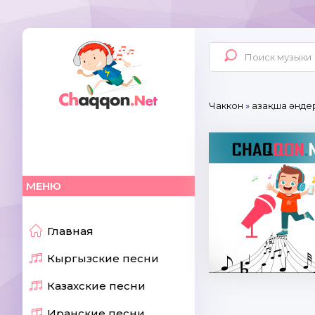
Чаккон
»
Қазақша әнде
МЕНЮ
Главная
Кыргызские песни
Казахские песни
Иранские песни