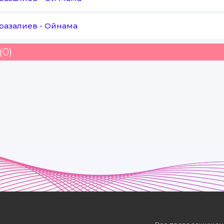
Оразалиев
-
Ойнама
(0)