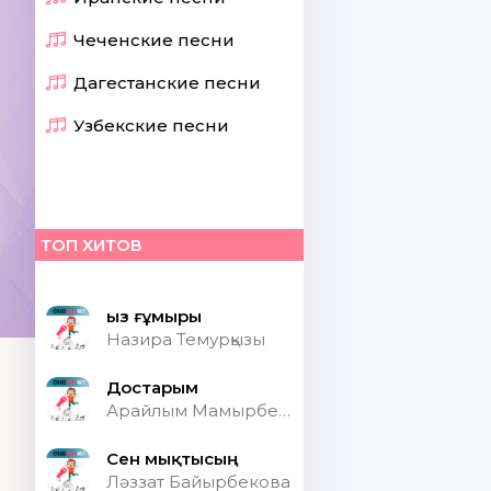
Чеченские песни
Дагестанские песни
Узбекские песни
ТОП ХИТОВ
Қыз ғұмыры
Назира Темурқызы
Достарым
Арайлым Мамырбекқызы
Сен мықтысың
Ләззат Байырбекова