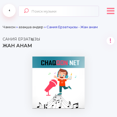
Чаккон
»
Қазақша әндер
» Сания Ерзатқызы - Жан анам
САНИЯ ЕРЗАТҚЫЗЫ
!
ЖАН АНАМ