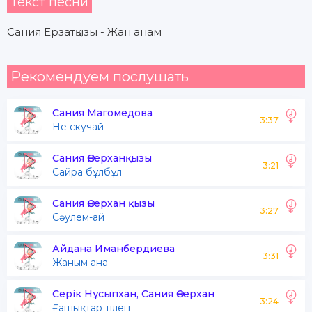
Текст песни
Сания Ерзатқызы - Жан анам
Рекомендуем послушать
Сания Магомедова
3:37
Не скучай
Сания Өнерханқызы
3:21
Сайра бұлбұл
Сания Өнерхан қызы
3:27
Сәулем-ай
Айдана Иманбердиева
3:31
Жаным ана
Серік Нұсыпхан, Сания Өнерхан
3:24
Ғашықтар тілегі