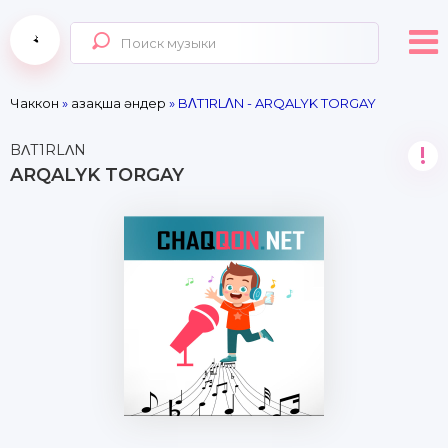
Чаккон
»
Қазақша әндер
» BΛT1RLΛN - ARQALYK TORGAY
BΛT1RLΛN
!
ARQALYK TORGAY