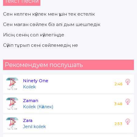
Текст песни
Сен келген күйлек мен үшін тек естелік
Сен маған сөйлек біз әлі дым шешпедік
Иісің сенің сол күйлегіңде
Сүйіп тұрып сені сөйлемедің не
Рекомендуем послушать
Ninety One
2:46
Koilek
Zaman
3:48
Koilek (Көйлек)
Zara
2:53
Jenil koilek