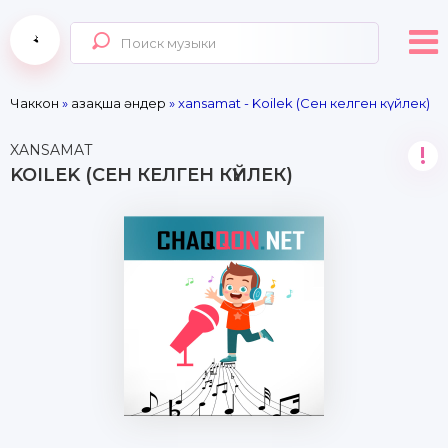
Чаккон
»
Қазақша әндер
» xansamat - Koilek (Сен келген күйлек)
XANSAMAT
!
KOILEK (СЕН КЕЛГЕН КҮЙЛЕК)