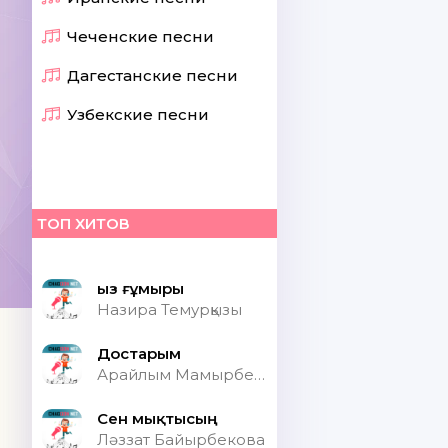
Чеченские песни
Дагестанские песни
Узбекские песни
ТОП ХИТОВ
Қыз ғұмыры
Назира Темурқызы
Достарым
Арайлым Мамырбекқызы
Сен мықтысың
Ләззат Байырбекова