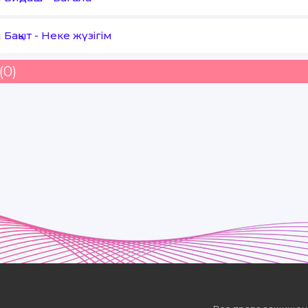
 Бақыт
-
Неке жүзігім
(0)