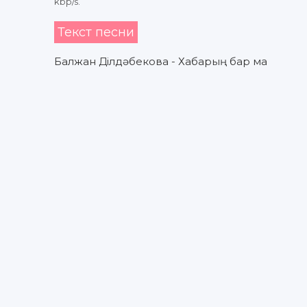
kbp/s.
Текст песни
Балжан Ділдәбекова - Хабарың бар ма