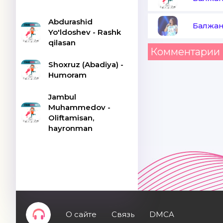
Abdurashid
Балжан
Yo'ldoshev - Rashk
qilasan
Комментарии 
Shoxruz (Abadiya) -
Humoram
Jambul
Muhammedov -
Oliftamisan,
hayronman
О сайте
Связь
DMCA