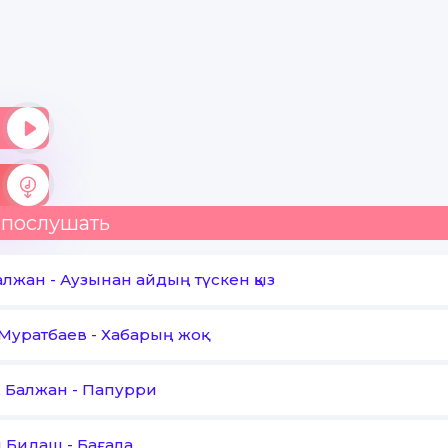
 послушать
Балжан
-
Аузынан айдың түскен қыз
Муратбаев
-
Хабарың жоқ
, Балжан
-
Папурри
н Бидаш
-
Бағала