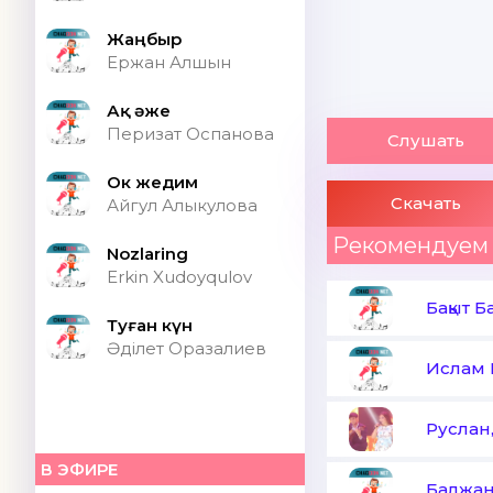
Жаңбыр
Ержан Алшын
Ақ әже
Перизат Оспанова
Слушать
Ок жедим
Скачать
Айгул Алыкулова
Рекомендуем
Nozlaring
Erkin Xudoyqulov
Бақыт 
Туған күн
Әділет Оразалиев
Ислам 
Руслан
В ЭФИРЕ
Балжа