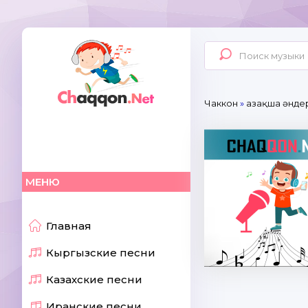
Чаккон
»
Қазақша әнде
МЕНЮ
Главная
Кыргызские песни
Казахские песни
Иранские песни