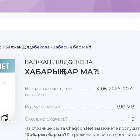
р
» Балжан Ділдәбекова - Хабарың бар ма?!
БАЛЖАН ДІЛДӘБЕКОВА
ХАБАРЫҢ БАР МА?!
Время размещено
3-06-2026, 00:41
на сайте:
Размер песни:
7.96 MB
Сколько скачать?
9
На странице сайта Chaqqon.Net вы можете послушат
"Хабарың бар ма?!"
в режиме онлайн со своего тел