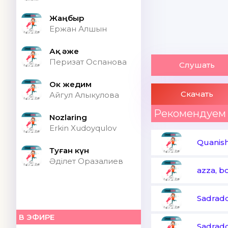
Жаңбыр
Ержан Алшын
Ақ әже
Перизат Оспанова
Слушать
Ок жедим
Скачать
Айгул Алыкулова
Рекомендуем
Nozlaring
Erkin Xudoyqulov
Quanis
Туған күн
Әділет Оразалиев
azza, b
Sadrad
В ЭФИРЕ
Sadrad