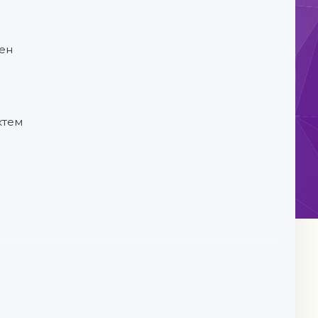
тен
ктем