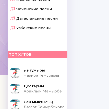
Чеченские песни
Дагестанские песни
Узбекские песни
ТОП ХИТОВ
Қыз ғұмыры
Назира Темурқызы
Достарым
Арайлым Мамырбекқызы
Сен мықтысың
Ләззат Байырбекова