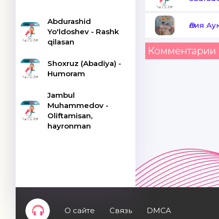
Abdurashid
Әлия А
Yo'ldoshev - Rashk
qilasan
Комментарии 
Shoxruz (Abadiya) -
Humoram
Jambul
Muhammedov -
Oliftamisan,
hayronman
О сайте
Связь
DMCA