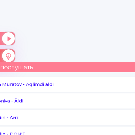
Жеуге наным бар әна соңынан үшін адамдар
Зұлымдыққа баруда баруда
Жыламасын сәбилер де сәбилер де
Жапжарық дүниеде дүниеде
Жарқыл қалсын әрбір үйде үйде
 послушать
Ананың әлдилері де әлдилері де
h Muratov
-
Aqlimdi aldi
Әли Әли Әли яу
oniya
-
Äldi
Әли Әли Әли яу
din
-
Ант
Әли Әли Әли яу
Әли Әли Әли яу
din
-
DON'T