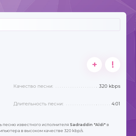
+
!
Качество песни:
320 kbps
Длительность песни:
4:01
ь песню известного исполнителя
Sadraddin "Aldi"
в
мпьютера в высоком качестве 320 kbp/s.