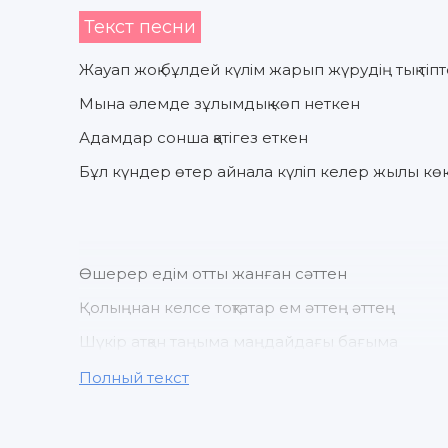
Текст песни
Жауап жоқ бұлдей күлім жарып жүрудің тық тіп
Мына әлемде зұлымдық көп неткен
Адамдар сонша қатігез еткен
Бұл күндер өтер айнала күліп келер жылы кө
Өшерер едім отты жанған сәттен
Қолыңнан келсе тоқтатар ем әттең әттең
Шүкір атқан таңыма маңдайдағы бағыма
Жақындарым жанымда күліп отыр алдымда
Полный текст