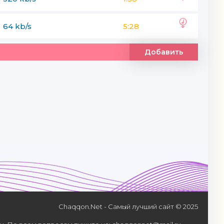
64 kb/s
5:28
Добавить
ру үшін өмір сізге тым қысқа
сөзе оқтай саналады қылмысқа
п келдік біздер мына өмірге
 жұмыс па
Chaqqon.Net - Самый лучший сайт © 2025
дұрыс па