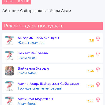
Текст песни
Айгерим Сабырханқызы - Әкем-Анам
Рекомендуем послушать
Айгерим Сабырханқызы
3:11
Жақсы адамдар
Бекзат Кибраева
3:56
Әкем Анам
Байкенов Жарқын
3:46
Әкем-анам
Азико Асқар, Шаһаризат Сейдахмет
3:38
Төрімде әкем,анам барда!
Алтынгүл Мұратқызы
3:44
Анам-Әкем