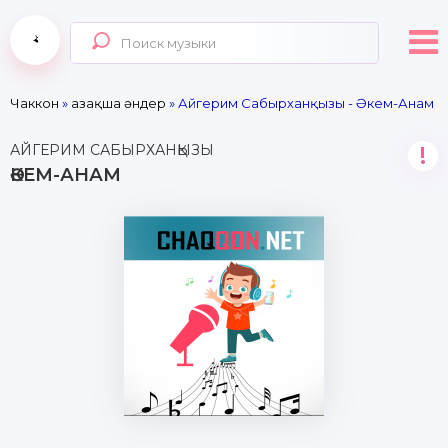
Чаккон
»
Қазақша әндер
» Айгерим Сабырханқызы - Әкем-Анам
АЙГЕРИМ САБЫРХАНҚЫЗЫ
!
ӘКЕМ-АНАМ