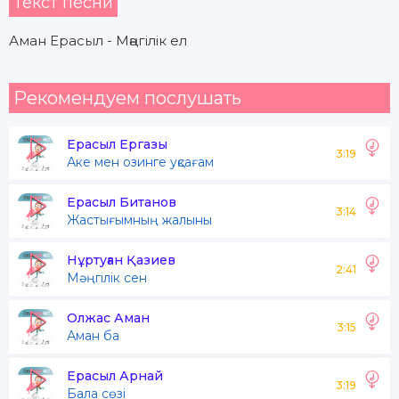
Текст песни
Аман Ерасыл - Мәңгілік ел
Рекомендуем послушать
Ерасыл Ергазы
3:19
Аке мен озинге уқсағам
Ерасыл Битанов
3:14
Жастығымның жалыны
Нұртуған Қазиев
2:41
Мәңгілік сен
Олжас Аман
3:15
Аман ба
Ерасыл Арнай
3:19
Бала сөзі