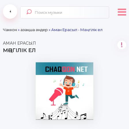
Чаккон
»
Қазақша әндер
» Аман Ерасыл - Мәңгілік ел
АМАН ЕРАСЫЛ
!
МӘҢГІЛІК ЕЛ