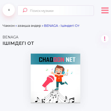
Чаккон
»
Қазақша әндер
» BENAGA - Ішімдегі От
BENAGA
!
ІШІМДЕГІ ОТ