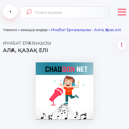
Чаккон
»
Қазақша әндер
» Инабат Ерғазықызы - Алға, Қазақ елі
ИНАБАТ ЕРҒАЗЫҚЫЗЫ
!
АЛҒА, ҚАЗАҚ ЕЛІ