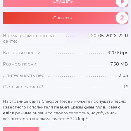
Слушать
Скачать
Время размещено на
20-05-2026, 22:11
сайте:
Качество песни:
320 kbps
Размер песни:
7.58 MB
Длительность песни:
3:03
Сколько скачать?
16
На странице сайта Chaqqon.Net вы можете послушать песню
известного исполнителя
Инабат Ерғазықызы "Алға, Қазақ
елі"
в режиме онлайн со своего телефона, ноутбука или
компьютера в высоком качестве 320 kbp/s.