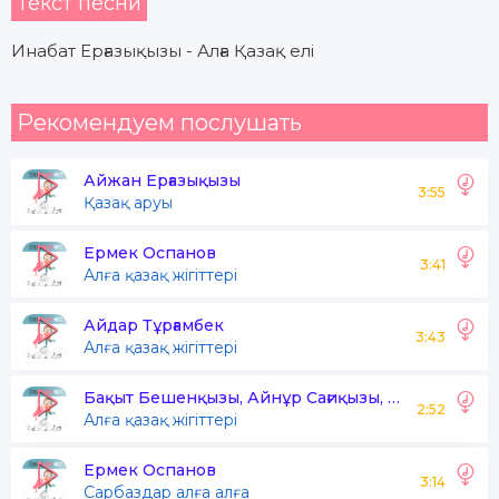
Текст песни
Инабат Ерғазықызы - Алға Қазақ елі
Рекомендуем послушать
Айжан Ерғазықызы
3:55
Қазақ аруы
Ермек Оспанов
3:41
Алға қазақ жігіттері
Айдар Тұрғамбек
3:43
Алға қазақ жігіттері
Бақыт Бешенқызы, Айнұр Сағиқызы, Ғабит Сембиев
2:52
Алға қазақ жігіттері
Ермек Оспанов
3:14
Сарбаздар алға алға