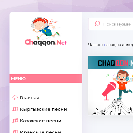
Чаккон
»
Қазақша әнде
МЕНЮ
Главная
Кыргызские песни
Казахские песни
Иранские песни