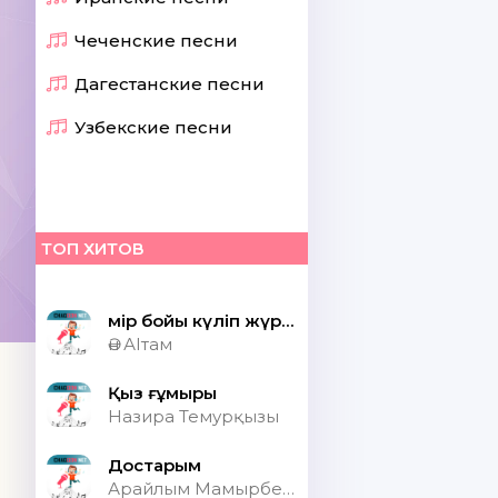
Чеченские песни
Дагестанские песни
Узбекские песни
ТОП ХИТОВ
Өмір бойы күліп жүрсек шіркін ай
Ән АІтам
Қыз ғұмыры
Назира Темурқызы
Достарым
Арайлым Мамырбекқызы