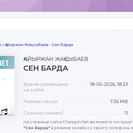
р
» Қайыржан Жақсыбаев - Сен барда
ҚАЙЫРЖАН ЖАҚСЫБАЕВ
СЕН БАРДА
Время размещено
18-05-2026, 18:23
на сайте:
Размер песни:
7.36 MB
Сколько скачать?
11
На странице сайта Chaqqon.Net вы можете послушат
"Сен барда"
в режиме онлайн со своего телефона, н