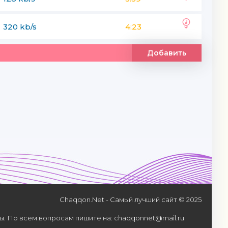
320 kb/s
4:23
Добавить
Chaqqon.Net - Самый лучший сайт © 2025
. По всем вопросам пишите на: chaqqonnet@mail.ru