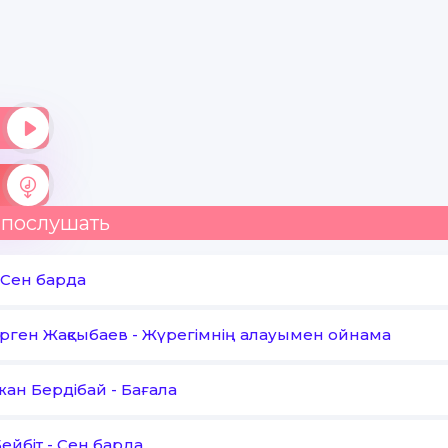
 послушать
Сен барда
рген Жақсыбаев
-
Жүрегімнің алауымен ойнама
ан Бердібай
-
Бағала
Бейбіт
-
Сен барда