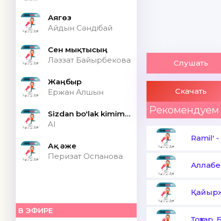
Аягөз
Айдын Сәндібай
Сен мықтысың
Ләззат Байырбекова
Слушать
Жаңбыр
Скачать
Ержан Алшын
Рекомендуем
Sizdan bo'lak kimim bor ONA (Speed up)
AI
Ramil'
-
Ақ әже
Перизат Оспанова
Аллабе
Қайырж
В ЭФИРЕ
Тоқтар, 