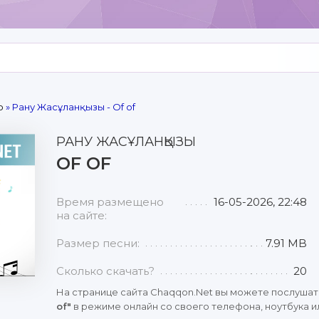
р
» Рану Жасұланқызы - Of of
РАНУ ЖАСҰЛАНҚЫЗЫ
OF OF
Время размещено
16-05-2026, 22:48
на сайте:
Размер песни:
7.91 MB
Сколько скачать?
20
На странице сайта Chaqqon.Net вы можете послушат
of"
в режиме онлайн со своего телефона, ноутбука и