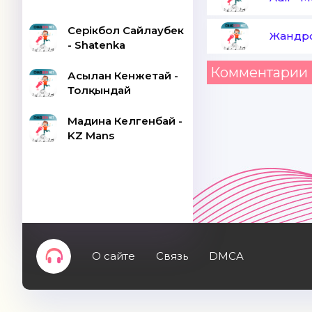
Серікбол Сайлаубек
Жандр
- Shatenka
Комментарии 
Асылан Кенжетай -
Толқындай
Мадина Келгенбай -
KZ Mans
О сайте
Связь
DMCA