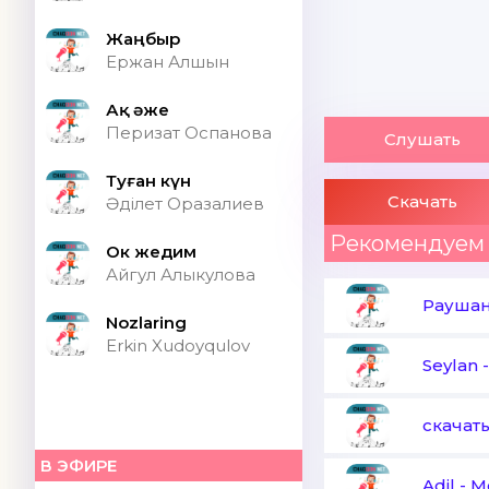
Жаңбыр
Ержан Алшын
Ақ әже
Перизат Оспанова
Слушать
Туған күн
Скачать
Әділет Оразалиев
Рекомендуем
Ок жедим
Айгул Алыкулова
Раушан
Nozlaring
Erkin Xudoyqulov
Seylan
скачат
В ЭФИРЕ
Adil
-
М