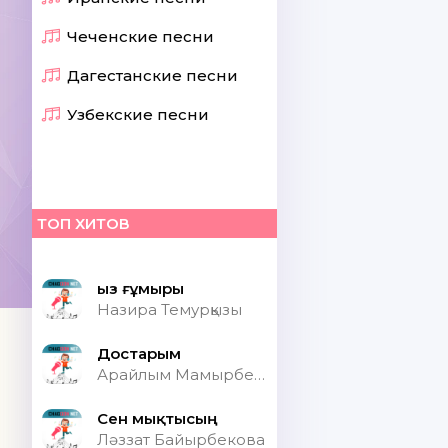
Чеченские песни
Дагестанские песни
Узбекские песни
ТОП ХИТОВ
Қыз ғұмыры
Назира Темурқызы
Достарым
Арайлым Мамырбекқызы
Сен мықтысың
Ләззат Байырбекова