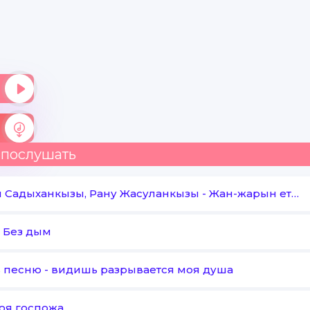
 послушать
 Садыханкызы, Рану Жасуланкызы
-
Жан-жарын етши
-
Без дым
ь песню
-
видишь разрывается моя душа
оя госпожа