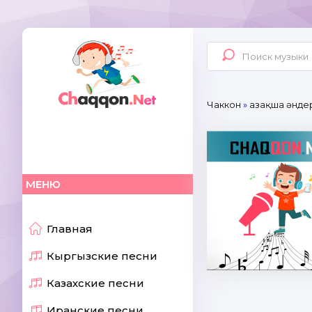
Чаккон
»
Қазақша әнде
МЕНЮ
Главная
Кыргызские песни
Казахские песни
Иранские песни