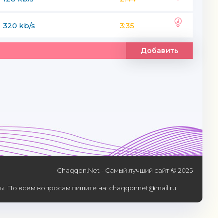
320 kb/s
3:35
Добавить
Chaqqon.Net - Самый лучший сайт © 2025
. По всем вопросам пишите на: chaqqonnet@mail.ru