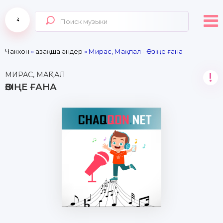
Чаккон
»
Қазақша әндер
» Мирас, Мақпал - Өзіңе ғана
МИРАС, МАҚПАЛ
!
ӨЗІҢЕ ҒАНА