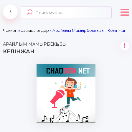
Чаккон
»
Қазақша әндер
» Арайлым Мамырбекқызы - Келінжан
АРАЙЛЫМ МАМЫРБЕКҚЫЗЫ
!
КЕЛІНЖАН