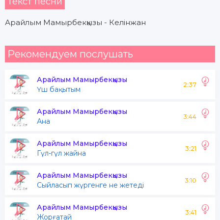
Текст песни
Арайлым Мамырбекқызы - Келінжан
Рекомендуем послушать
Арайлым Мамырбекқызы
2:37
Үш бақытым
Арайлым Мамырбекқызы
3:44
Ана
Арайлым Мамырбекқызы
3:21
Гүл-гүл жайна
Арайлым Мамырбекқызы
3:10
Сыйласып жүргенге не жетеді
Арайлым Мамырбекқызы
3:41
Жорғатай