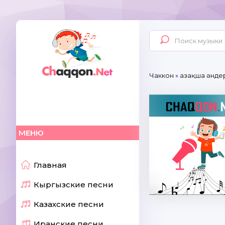
Чаккон
»
Қазақша әнде
МЕНЮ
Главная
Кыргызские песни
Казахские песни
Иранские песни