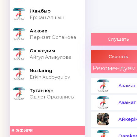
Жаңбыр
Ержан Алшын
Ақ әже
Перизат Оспанова
Слушать
Ок жедим
Скачать
Айгул Алыкулова
Рекомендуем
Nozlaring
Erkin Xudoyqulov
Азамат 
Туған күн
Әділет Оразалиев
Азамат 
Айкері
В ЭФИРЕ
Qarake