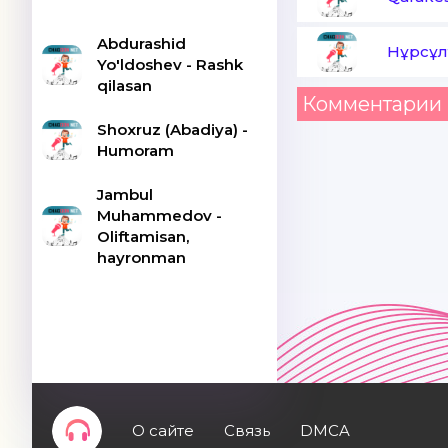
Abdurashid
Нұрсұл
Yo'ldoshev - Rashk
qilasan
Комментарии 
Shoxruz (Abadiya) -
Humoram
Jambul
Muhammedov -
Oliftamisan,
hayronman
О сайте
Связь
DMCA