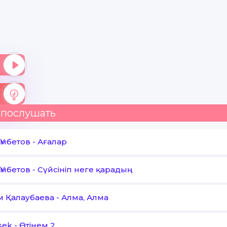
 послушать
Үмбетов
-
Ағалар
Үмбетов
-
Сүйсініп неге қарадың
м Қалаубаева
-
Алма, Алма
sek
-
Өтінем 2