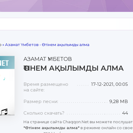
р
» Азамат Үмбетов - Өтінем ақылымды алма
АЗАМАТ ҮМБЕТОВ
ӨТІНЕМ АҚЫЛЫМДЫ АЛМА
Время размещено
17-12-2021, 00:05
на сайте:
Размер песни:
9,28 MB
Сколько скачать?
44
На странице сайта Chaqqon.Net вы можете послушат
"Өтінем ақылымды алма"
в режиме онлайн со свое