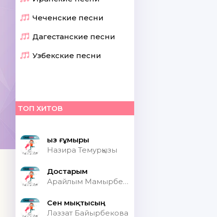
Чеченские песни
Дагестанские песни
Узбекские песни
ТОП ХИТОВ
Қыз ғұмыры
Назира Темурқызы
Достарым
Арайлым Мамырбекқызы
Сен мықтысың
Ләззат Байырбекова