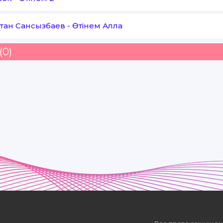
тан Сансызбаев
-
Өтінем Алла
(0)