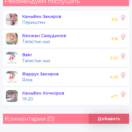
Рекомендуем послушать
Каныбек Закиров
3:15
Периштем
Бекжан Самудинов
3:18
Таластык кыз
Bakr
2:22
Таластык кыз
Фаррух Закиров
4:26
Ялла
Каныбек Кочкоров
4:17
19-20
Комментарии (0)
Добавить