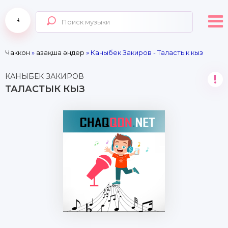
Чаккон
»
Қазақша әндер
» Каныбек Закиров - Таластык кыз
КАНЫБЕК ЗАКИРОВ
!
ТАЛАСТЫК КЫЗ