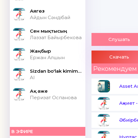
Аягөз
Айдын Сәндібай
Сен мықтысың
Ләззат Байырбекова
Слушать
Жаңбыр
Скачать
Ержан Алшын
Рекомендуем
Sizdan bo'lak kimim bor ONA (Speed up)
AI
Asset A
Ақ әже
Перизат Оспанова
Aқниет
Әбиірб
В ЭФИРЕ
Нұртас 