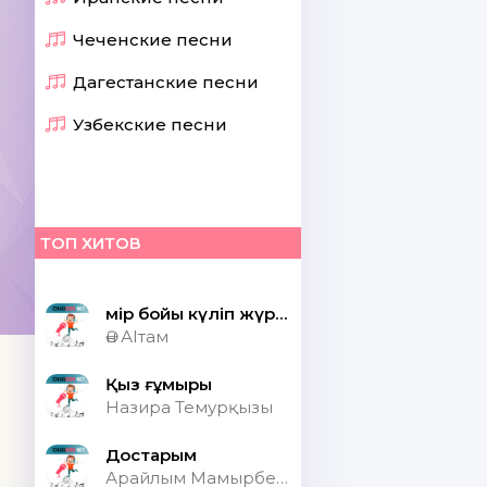
Чеченские песни
Дагестанские песни
Узбекские песни
ТОП ХИТОВ
Өмір бойы күліп жүрсек шіркін ай
Ән АІтам
Қыз ғұмыры
Назира Темурқызы
Достарым
Арайлым Мамырбекқызы