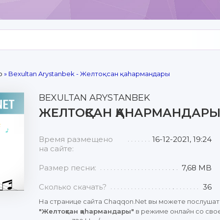
р
» Bexultan Arystanbek - Желтоқсан қаhармандары
BEXULTAN ARYSTANBEK
ЖЕЛТОҚСАН ҚАHАРМАНДАР
Время размещено
16-12-2021, 19:24
на сайте:
Размер песни:
7,68 MB
Сколько скачать?
36
На странице сайта Chaqqon.Net вы можете послушат
"Желтоқсан қаhармандары"
в режиме онлайн со свое