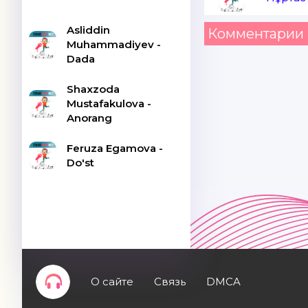
Asliddin
Комментарии 
Muhammadiyev -
Dada
Shaxzoda
Mustafakulova -
Anorang
Feruza Egamova -
Do'st
О сайте
Связь
DMCA