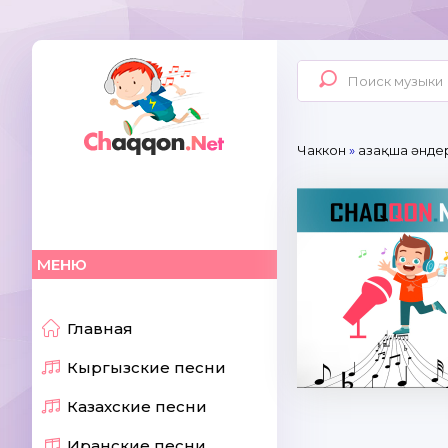
Чаккон
»
Қазақша әнде
МЕНЮ
Главная
Кыргызские песни
Казахские песни
Иранские песни