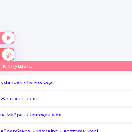
 послушать
rystanbek
-
Ты молода
-
Желтоқсан желі
ек, Майра
-
Желтоқсан желі
Айдарбеков, Friday King
-
Желтоқсан желі