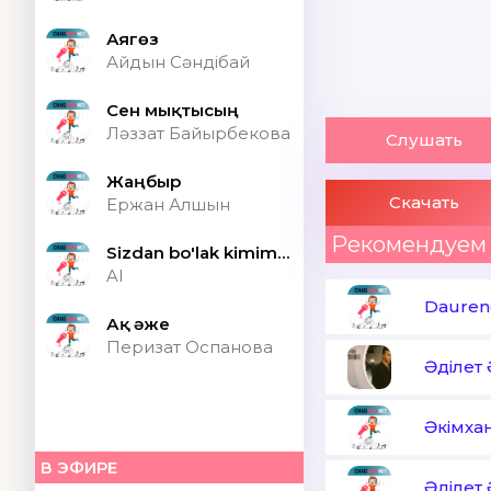
Аягөз
Айдын Сәндібай
Сен мықтысың
Ләззат Байырбекова
Слушать
Жаңбыр
Скачать
Ержан Алшын
Рекомендуем
Sizdan bo'lak kimim bor ONA (Speed up)
AI
Dauren
Ақ әже
Перизат Оспанова
Әділет 
Әкімха
В ЭФИРЕ
Әділет 