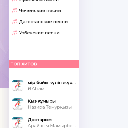
Чеченские песни
Дагестанские песни
Узбекские песни
ТОП ХИТОВ
Өмір бойы күліп жүрсек шіркін ай
Ән АІтам
Қыз ғұмыры
Назира Темурқызы
Достарым
Арайлым Мамырбекқызы