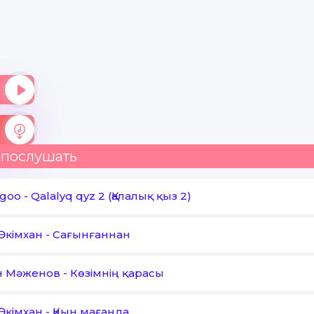
 послушать
goo
-
Qalalyq qyz 2 (Қалалық қыз 2)
Әкімхан
-
Сағынғаннан
н Мәженов
-
Көзімнің қарасы
Әкімхан
-
Қиын мағанда