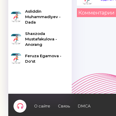
Asliddin
Комментарии 
Muhammadiyev -
Dada
Shaxzoda
Mustafakulova -
Anorang
Feruza Egamova -
Do'st
О сайте
Связь
DMCA