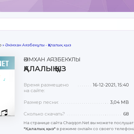
р
» Әкімхан Аязбекұлы - Қалалық қыз
ӘКІМХАН АЯЗБЕКҰЛЫ
ҚАЛАЛЫҚ ҚЫЗ
Время размещено
16-12-2021, 15:40
на сайте:
Размер песни:
3,04 MB
Сколько скачать?
68
На странице сайта Chaqqon.Net вы можете послушат
"Қалалық қыз"
в режиме онлайн со своего телефона,