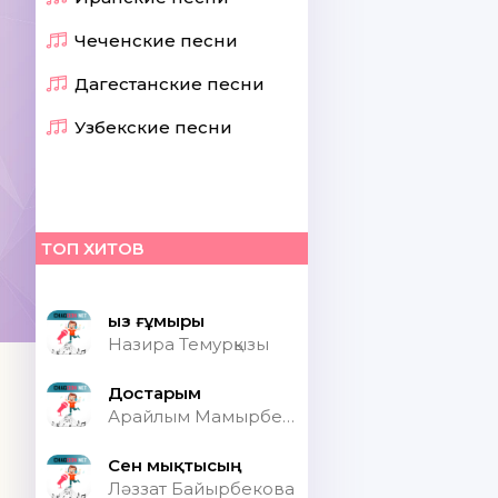
Чеченские песни
Дагестанские песни
Узбекские песни
ТОП ХИТОВ
Қыз ғұмыры
Назира Темурқызы
Достарым
Арайлым Мамырбекқызы
Сен мықтысың
Ләззат Байырбекова