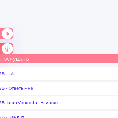
 послушать
SB
-
LA
SB
-
Ответь мне
SB, Leon Vendetta
-
Азиатки
SB
-
Бандит