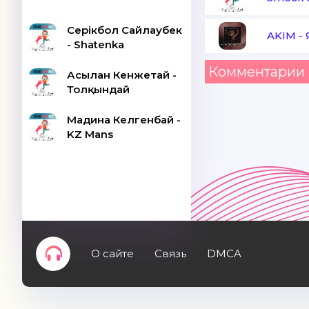
Серікбол Сайлаубек
AKIM
-
- Shatenka
Комментарии 
Асылан Кенжетай -
Толқындай
Мадина Келгенбай -
KZ Mans
О сайте
Связь
DMCA