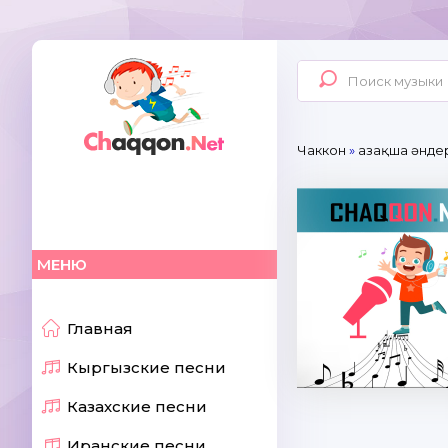
Чаккон
»
Қазақша әнде
МЕНЮ
Главная
Кыргызские песни
Казахские песни
Иранские песни