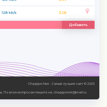
128 kb/s
3:28
Добавить
Chaqqon.Net - Самый лучший сайт © 2025
. По всем вопросам пишите на: chaqqonnet@mail.ru