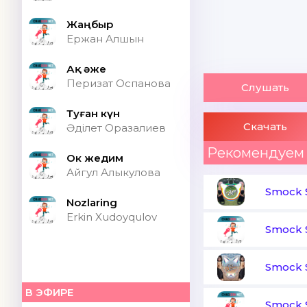
Жаңбыр
Ержан Алшын
Ақ әже
Перизат Оспанова
Слушать
Туған күн
Скачать
Әділет Оразалиев
Рекомендуем
Ок жедим
Айгул Алыкулова
Smock 
Nozlaring
Erkin Xudoyqulov
Smock 
Smock 
В ЭФИРЕ
Smock 