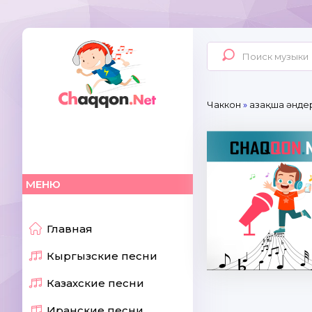
Чаккон
»
Қазақша әнде
МЕНЮ
Главная
Кыргызские песни
Казахские песни
Иранские песни