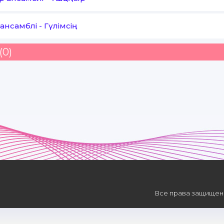
ансамблі
-
Гүлімсің
(0)
Все права защищены