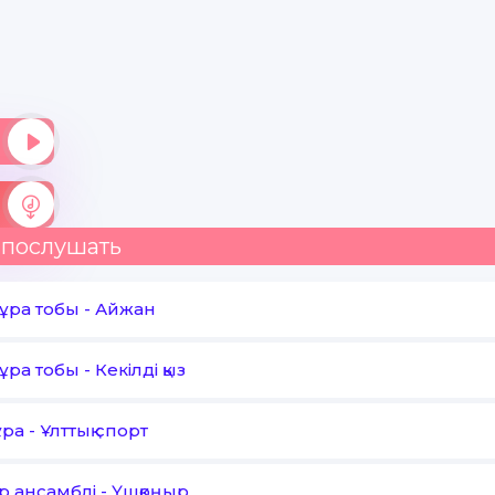
 послушать
ұра тобы
-
Айжан
ұра тобы
-
Кекілді қыз
ұра
-
Ұлттық спорт
р ансамблі
-
Үшқоңыр