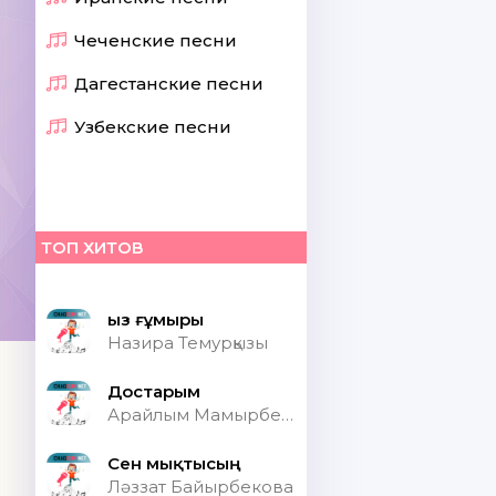
Чеченские песни
Дагестанские песни
Узбекские песни
ТОП ХИТОВ
Қыз ғұмыры
Назира Темурқызы
Достарым
Арайлым Мамырбекқызы
Сен мықтысың
Ләззат Байырбекова