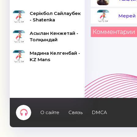
Серікбол Сайлаубек
Мерей 
- Shatenka
Комментарии 
Асылан Кенжетай -
Толқындай
Мадина Келгенбай -
KZ Mans
О сайте
Связь
DMCA