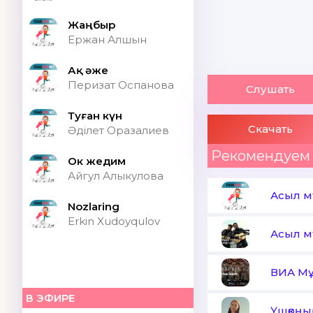
Жаңбыр
Ержан Алшын
Ақ әже
Перизат Оспанова
Слушать
Туған күн
Скачать
Әділет Оразалиев
Рекомендуем
Ок жедим
Айгул Алыкулова
Асыл м
Nozlaring
Erkin Xudoyqulov
Асыл м
ВИА М
В ЭФИРЕ
Үшқоңы