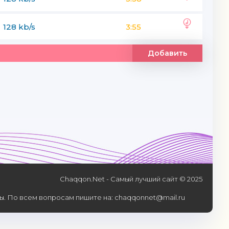
128 kb/s
3:55
Добавить
Chaqqon.Net - Самый лучший сайт © 2025
. По всем вопросам пишите на: chaqqonnet@mail.ru