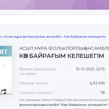
р
» Асыл мұра фольклорлық ансамблі - Көк байрағым келешегім
АСЫЛ МҰРА ФОЛЬКЛОРЛЫҚ АНСАМБЛ
КӨК БАЙРАҒЫМ КЕЛЕШЕГІМ
Время размещено
15-12-2021, 22:15
на сайте:
Размер песни:
6,93 MB
Сколько скачать?
78
На странице сайта Chaqqon.Net вы можете послушат
фольклорлық ансамблі "Көк байрағым келешегім"