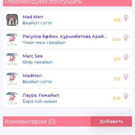
Рекомендуем послушать
Mad Men
3:12
Ғажайып сәтте
Расулов Бөрібек, Құрымбетова Арайлым
3:20
Чики-чики ғажайып
Marc Sea
3:17
Өмір ғажайып
MadMen
3:12
Ғажайып сәтте
Лаура, Ғажайып
3:25
Бара ғой қызым
Комментарии (0)
Добавить