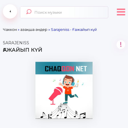
Чаккон
»
Қазақша әндер
» Sarajeniss - Ғажайып күй
SARAJENISS
!
ҒАЖАЙЫП КҮЙ