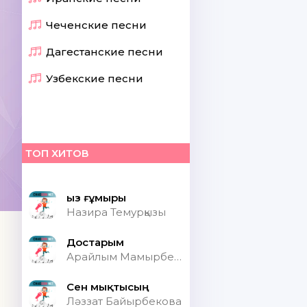
Чеченские песни
Дагестанские песни
Узбекские песни
ТОП ХИТОВ
Қыз ғұмыры
Назира Темурқызы
Достарым
Арайлым Мамырбекқызы
Сен мықтысың
Ләззат Байырбекова