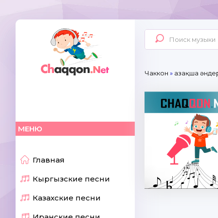
Чаккон
»
Қазақша әнде
МЕНЮ
Главная
Кыргызские песни
Казахские песни
Иранские песни