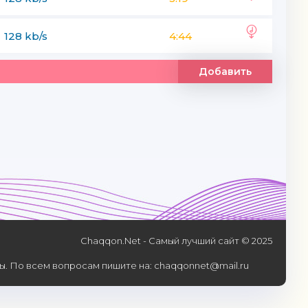
128 kb/s
4:44
Добавить
Chaqqon.Net - Самый лучший сайт © 2025
. По всем вопросам пишите на: chaqqonnet@mail.ru