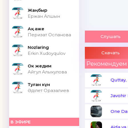
Жаңбыр
Ержан Алшын
Ақ әже
Перизат Оспанова
Слушать
Nozlaring
Скачать
Erkin Xudoyqulov
Рекомендуем
Ок жедим
Айгул Алыкулова
Quttay,
Туған күн
Әділет Оразалиев
Javohir
One Da
В ЭФИРЕ
Aida va