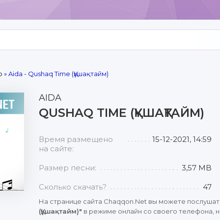
р
» Aida - Qushaq Time (Құшақтайм)
AIDA
QUSHAQ TIME (ҚҰШАҚТАЙМ)
Время размещено
15-12-2021, 14:59
на сайте:
Размер песни:
3,57 MB
Сколько скачать?
47
На странице сайта Chaqqon.Net вы можете послушат
(Құшақтайм)"
в режиме онлайн со своего телефона, но