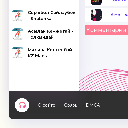
Серікбол Сайлаубек
Aida
-
X
- Shatenka
Комментарии 
Асылан Кенжетай -
Толқындай
Мадина Келгенбай -
KZ Mans
О сайте
Связь
DMCA