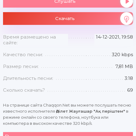
Слушать
Скачать
Время размещено на
14-12-2021, 19:58
сайте:
Качество песни:
320 kbps
Размер песни:
7,81 MB
Длительность песни:
3:18
Сколько скачать?
69
На странице сайта Chaqqon.Net вы можете послушать песню
известного исполнителя
Әділет Жауғашар "Ақ періштем"
в
режиме онлайн со своего телефона, ноутбука или
компьютера в высоком качестве 320 kbp/s.