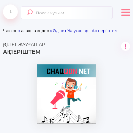
Чаккон
»
Қазақша әндер
» Әділет Жауғашар - Ақ періштем
ӘДІЛЕТ ЖАУҒАШАР
!
АҚ ПЕРІШТЕМ