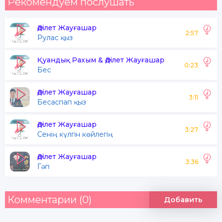
Рекомендуем послушать
Әділет Жауғашар
2:57
Рулас қыз
Қуандық Рахым & Әділет Жауғашар
0:23
Бес
Әділет Жауғашар
3:11
Бесаспап қыз
Әділет Жауғашар
3:27
Сенің күлгін көйлегің
Әділет Жауғашар
3:36
Гәп
Комментарии (0)
Добавить