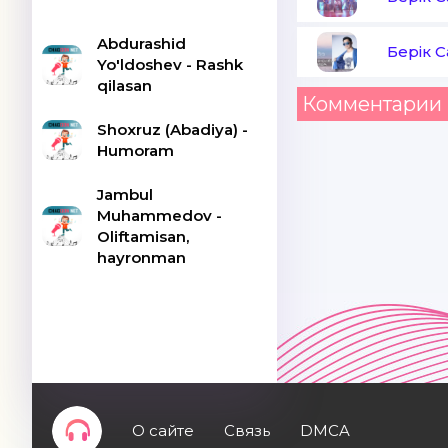
Abdurashid
Берік 
Yo'ldoshev - Rashk
qilasan
Комментарии 
Shoxruz (Abadiya) -
Humoram
Jambul
Muhammedov -
Oliftamisan,
hayronman
О сайте
Связь
DMCA