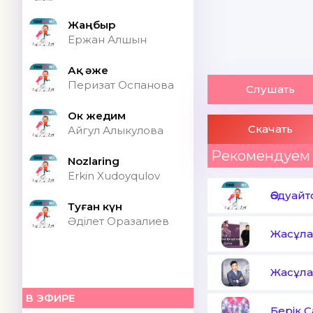
Жаңбыр
Ержан Алшын
Ақ әже
Перизат Оспанова
Слушать
Ок жедим
Скачать
Айгул Алыкулова
Рекомендуем
Nozlaring
Erkin Xudoyqulov
Әбдуай
Туған күн
Әділет Оразалиев
Жасұла
Жасұла
В ЭФИРЕ
Берік 