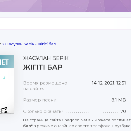
р
» Жасұлан Берік - Жігіті бар
ЖАСҰЛАН БЕРІК
ЖІГІТІ БАР
Время размещено
14-12-2021, 12:51
на сайте:
Размер песни:
8,1 MB
Сколько скачать?
70
На странице сайта Chaqqon.Net вы можете послушат
бар"
в режиме онлайн со своего телефона, ноутбука 