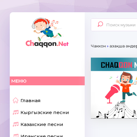
Чаккон
»
Қазақша әнде
МЕНЮ
Главная
Кыргызские песни
Казахские песни
Иранские песни