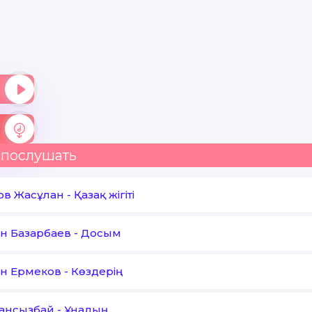
 послушать
тов Жасұлан
-
Қазақ жігіті
н Базарбаев
-
Досым
н Ермеков
-
Көздерің
Сансызбай
-
Ұнадың