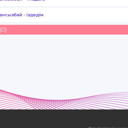
Сансызбай
-
Іздедім
(0)