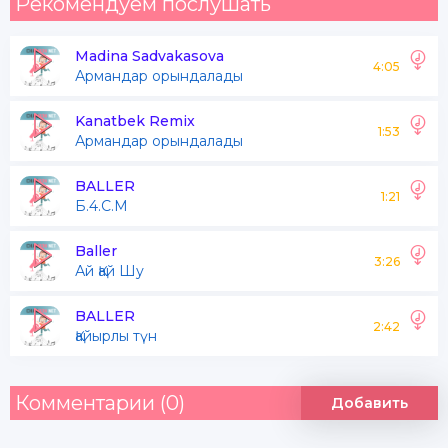
Рекомендуем послушать
Madina Sadvakasova
4:05
Армандар орындалады
Kanatbek Remix
1:53
Армандар орындалады
BALLER
1:21
Б.4.С.М
Baller
3:26
Ай Қай Шу
BALLER
2:42
Қайырлы түн
Комментарии (0)
Добавить