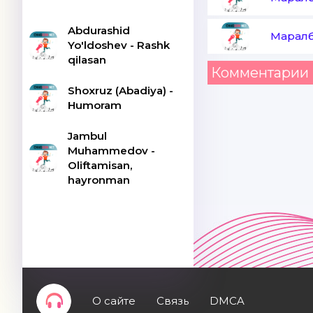
Abdurashid
Маралб
Yo'ldoshev - Rashk
qilasan
Комментарии 
Shoxruz (Abadiya) -
Humoram
Jambul
Muhammedov -
Oliftamisan,
hayronman
О сайте
Связь
DMCA