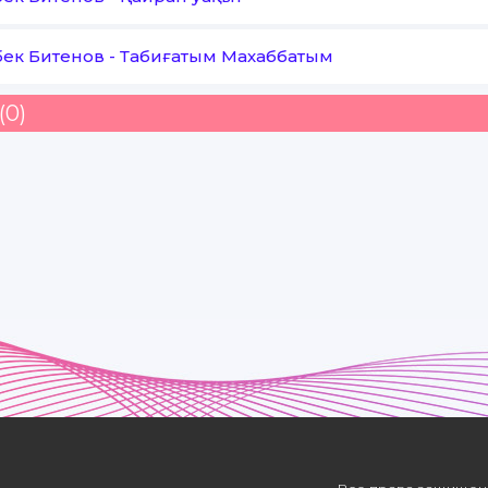
ек Битенов
-
Табиғатым Махаббатым
(0)