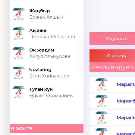
Жаңбыр
Ержан Алшын
Ақ әже
Перизат Оспанова
Слушать
Ок жедим
Скачать
Айгул Алыкулова
Рекомендуем
Nozlaring
Erkin Xudoyqulov
Маралб
Туған күн
Әділет Оразалиев
Маралб
Маралб
В ЭФИРЕ
Маралб