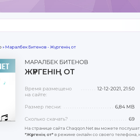
р
» Маралбек Битенов - Жүргенің от
МАРАЛБЕК БИТЕНОВ
ЖҮРГЕНІҢ ОТ
Время размещено
12-12-2021, 21:50
на сайте:
Размер песни:
6,84 MB
Сколько скачать?
69
На странице сайта Chaqqon.Net вы можете послушат
"Жүргенің от"
в режиме онлайн со своего телефона, н