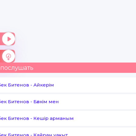
 послушать
ек Битенов
-
Айкерім
ек Битенов
-
Бәлкім мен
ек Битенов
-
Кешір арманым
ек Битенов
-
Қайран уақыт