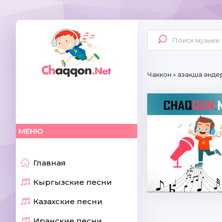
Чаккон
»
Қазақша әнде
МЕНЮ
Главная
Кыргызские песни
Казахские песни
Иранские песни