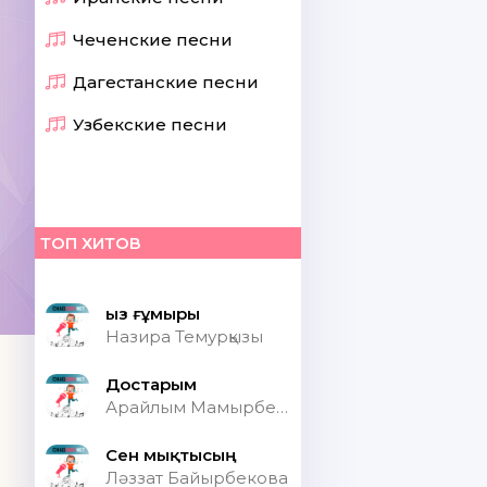
Чеченские песни
Дагестанские песни
Узбекские песни
ТОП ХИТОВ
Қыз ғұмыры
Назира Темурқызы
Достарым
Арайлым Мамырбекқызы
Сен мықтысың
Ләззат Байырбекова