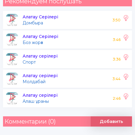
Рекомендуем послушать
Алатау Серілері
3:50
Домбыра
Алатау Серілері
3:46
Боз жорға
Алатау серілері
3:36
Спорт
Алатау серілері
3:44
Молдабай
Алатау серілері
2:46
Алаш ұраны
Комментарии (0)
Добавить