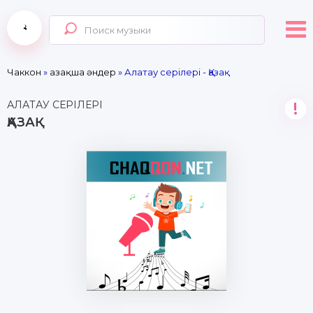
Чаккон
»
Қазақша әндер
» Алатау серілері - Қазақ
АЛАТАУ СЕРІЛЕРІ
!
ҚАЗАҚ