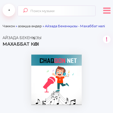
Чаккон
»
Қазақша әндер
» Айзада Бекенқызы - Махаббат көлі
АЙЗАДА БЕКЕНҚЫЗЫ
!
МАХАББАТ КӨЛІ