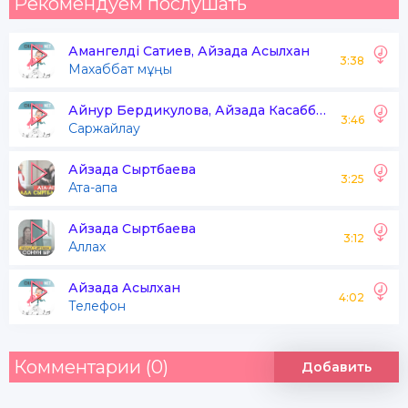
Рекомендуем послушать
Амангелді Сатиев, Айзада Асылхан
3:38
Махаббат мұңы
Айнур Бердикулова, Айзада Касабболотова
3:46
Саржайлау
Айзада Сыртбаева
3:25
Ата-апа
Айзада Сыртбаева
3:12
Аллах
Айзада Асылхан
4:02
Телефон
Комментарии (0)
Добавить