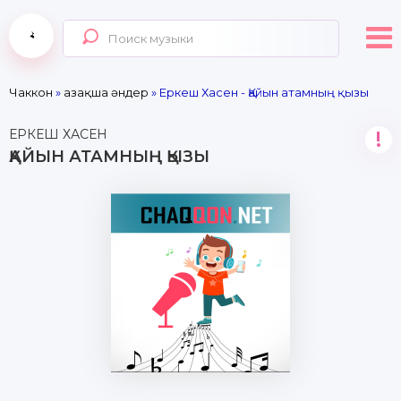
Чаккон
»
Қазақша әндер
» Еркеш Хасен - Қайын атамның қызы
ЕРКЕШ ХАСЕН
!
ҚАЙЫН АТАМНЫҢ ҚЫЗЫ