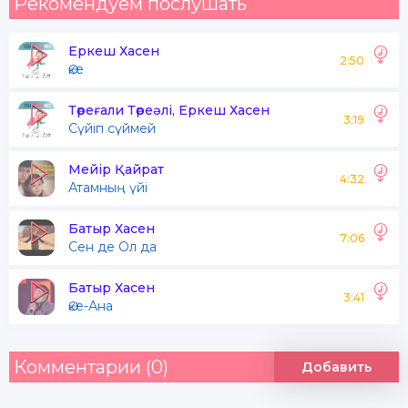
Рекомендуем послушать
Еркеш Хасен
2:50
Әке
Төреғали Төреәлі, Еркеш Хасен
3:19
Сүйіп сүймей
Мейір Қайрат
4:32
Атамның үйі
Батыр Хасен
7:06
Сен де Ол да
Батыр Хасен
3:41
Әке-Ана
Комментарии (0)
Добавить