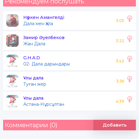
Рекомендуем послушать
Нүркен Амангелді
3:05
Дала мен Қала
Замир Әуелбеков
3:22
Жан Дала
G.H.A.D
3:42
02- Дала дарындары
Ұлы дала
3:36
Туған жер
Ұлы дала
4:39
Астана-Нұрсұлтан
Комментарии (0)
Добавить