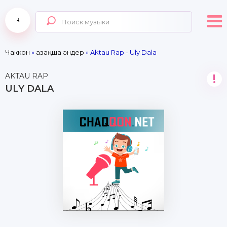
Чаккон
»
Қазақша әндер
» Aktau Rap - Uly Dala
AKTAU RAP
!
ULY DALA