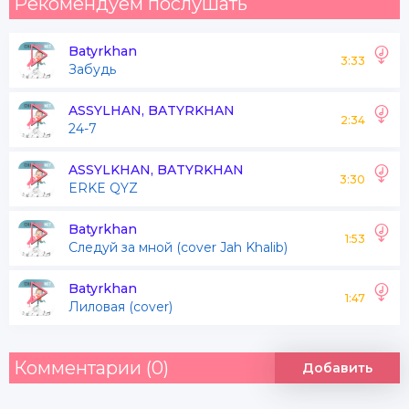
Рекомендуем послушать
Batyrkhan
3:33
Забудь
ASSYLHAN, BATYRKHAN
2:34
24-7
ASSYLKHAN, BATYRKHAN
3:30
ERKE QYZ
Batyrkhan
1:53
Следуй за мной (cover Jah Khalib)
Batyrkhan
1:47
Лиловая (cover)
Комментарии (0)
Добавить