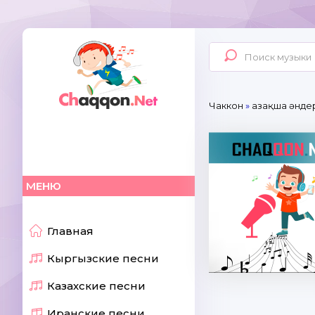
Чаккон
»
Қазақша әнде
МЕНЮ
Главная
Кыргызские песни
Казахские песни
Иранские песни