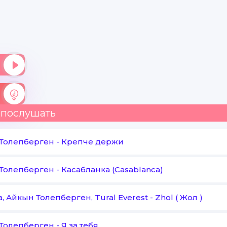
 послушать
Толепберген
-
Крепче держи
Толепберген
-
Касабланка (Casablanca)
, Айкын Толепберген, Tural Everest
-
Zhol ( Жол )
Толепберген
-
Я за тебя