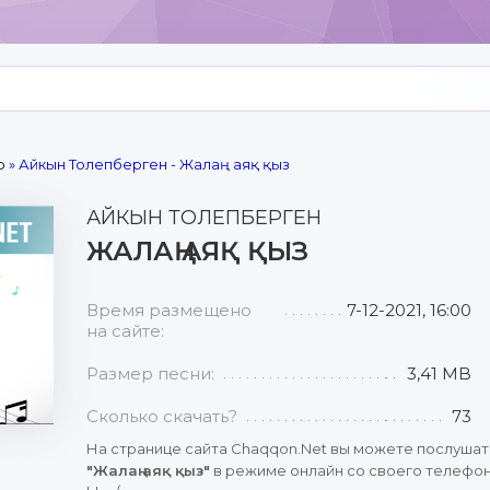
р
» Айкын Толепберген - Жалаң аяқ қыз
АЙКЫН ТОЛЕПБЕРГЕН
ЖАЛАҢ АЯҚ ҚЫЗ
Время размещено
7-12-2021, 16:00
на сайте:
Размер песни:
3,41 MB
Сколько скачать?
73
На странице сайта Chaqqon.Net вы можете послушат
"Жалаң аяқ қыз"
в режиме онлайн со своего телефона