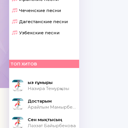
Чеченские песни
Дагестанские песни
Узбекские песни
ТОП ХИТОВ
Қыз ғұмыры
Назира Темурқызы
Достарым
Арайлым Мамырбекқызы
Сен мықтысың
Ләззат Байырбекова