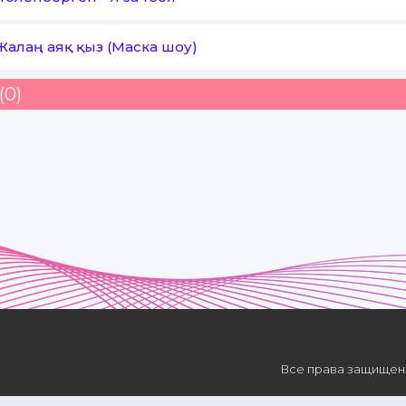
Жалаң аяқ қыз (Маска шоу)
(0)
Все права защищены