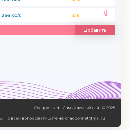
256 kb/s
3:19
Добавить
Chaqqon.Net - Самый лучший сайт © 2025
. По всем вопросам пишите на: chaqqonnet@mail.ru