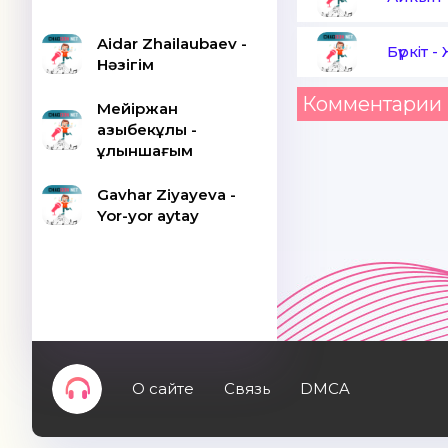
Aidar Zhailaubaev -
Бүркіт
-
Нәзігім
Комментарии 
Мейіржан
Қазыбекұлы -
Құлыншағым
Gavhar Ziyayeva -
Yor-yor aytay
О сайте
Связь
DMCA