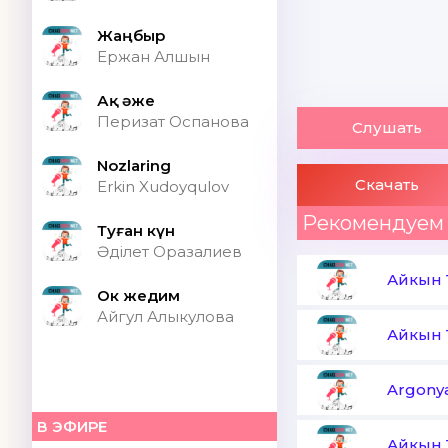
Жаңбыр
Ержан Алшын
Ақ әже
Перизат Оспанова
Слушать
Nozlaring
Скачать
Erkin Xudoyqulov
Рекомендуем
Туған күн
Әділет Оразалиев
Айкын 
Ок жедим
Айгул Алыкулова
Айкын 
Argonya
В ЭФИРЕ
Айкын 