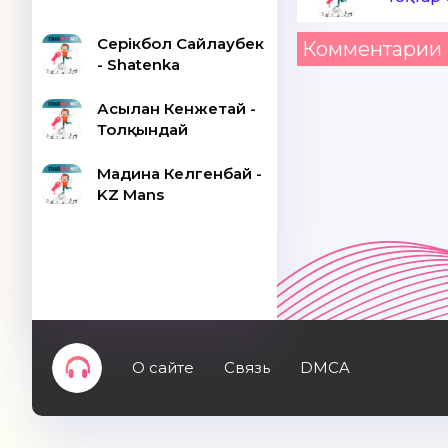
Серікбол Сайлаубек
Комментарии 
- Shatenka
Асылан Кенжетай -
Толқындай
Мадина Келгенбай -
KZ Mans
О сайте
Связь
DMCA