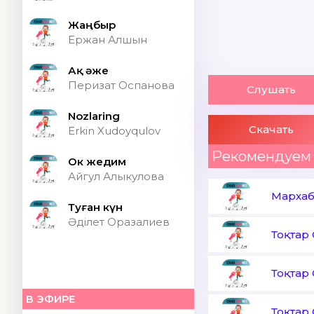
Жаңбыр
Ержан Алшын
Ақ әже
Перизат Оспанова
Слушать
Nozlaring
Скачать
Erkin Xudoyqulov
Рекомендуем
Ок жедим
Айгул Алыкулова
Мархаб
Туған күн
Әділет Оразалиев
Тоқтар 
Тоқтар 
В ЭФИРЕ
Тоқтар 