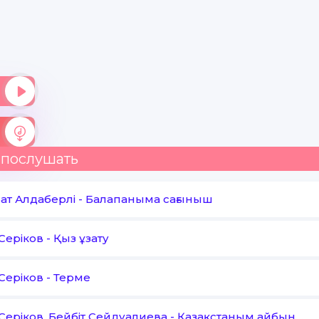
 послушать
ат Алдаберлі
-
Балапаныма сағыныш
Серіков
-
Қыз ұзату
Серіков
-
Терме
Серіков, Бейбіт Сейдуалиева
-
Қазақстаным айбыным