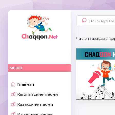
Чаккон
»
Қазақша әнде
МЕНЮ
Главная
Кыргызские песни
Казахские песни
Иранские песни