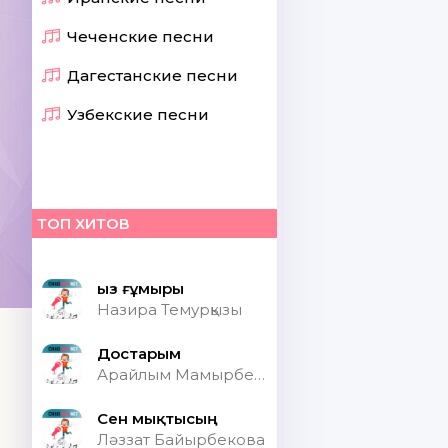
Чеченские песни
Дагестанские песни
Узбекские песни
ТОП ХИТОВ
Қыз ғұмыры
Назира Темурқызы
Достарым
Арайлым Мамырбекқызы
Сен мықтысың
Ләззат Байырбекова