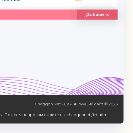
Добавить
Chaqqon.Net - Самый лучший сайт © 2025
. По всем вопросам пишите на: chaqqonnet@mail.ru