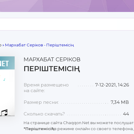
р
» Мархабат Серіков - Періштемісің
МАРХАБАТ СЕРІКОВ
ПЕРІШТЕМІСІҢ
Время размещено
7-12-2021, 14:26
на сайте:
Размер песни:
7,34 MB
Сколько скачать?
44
На странице сайта Chaqqon.Net вы можете послушат
"Періштемісің"
в режиме онлайн со своего телефона, 