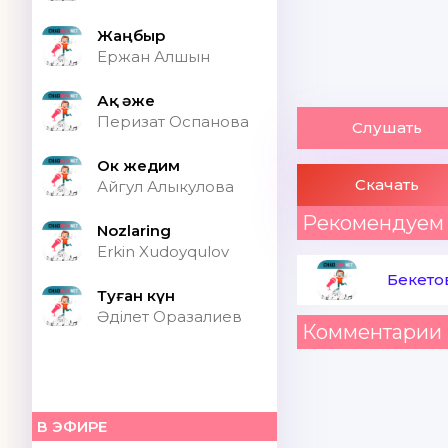
Жаңбыр
Ержан Алшын
Ақ әже
Перизат Оспанова
Слушать
Ок жедим
Скачать
Айгул Алыкулова
Рекомендуем
Nozlaring
Erkin Xudoyqulov
Бекето
Туған күн
Әділет Оразалиев
Комментарии 
В ЭФИРЕ