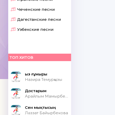
Чеченские песни
Дагестанские песни
Узбекские песни
ТОП ХИТОВ
Қыз ғұмыры
Назира Темурқызы
Достарым
Арайлым Мамырбекқызы
Сен мықтысың
Ләззат Байырбекова