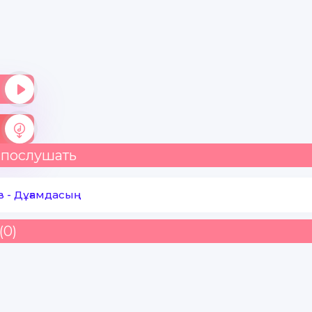
 послушать
в
-
Дұғамдасың
(0)