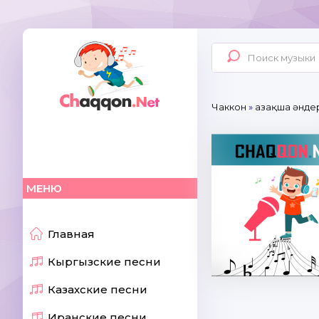
Чаккон
»
Қазақша әнде
МЕНЮ
Главная
Кыргызские песни
Казахские песни
Иранские песни