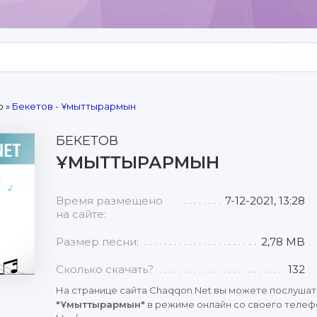
р
» Бекетов - Ұмыттырармын
БЕКЕТОВ
ҰМЫТТЫРАРМЫН
Время размещено
7-12-2021, 13:28
на сайте:
Размер песни:
2,78 MB
Сколько скачать?
132
На странице сайта Chaqqon.Net вы можете послушат
"Ұмыттырармын"
в режиме онлайн со своего телефо