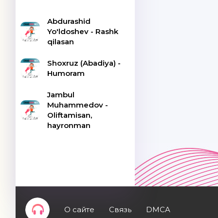
Abdurashid
Yo'ldoshev - Rashk
qilasan
Shoxruz (Abadiya) -
Humoram
Jambul
Muhammedov -
Oliftamisan,
hayronman
О сайте
Связь
DMCA