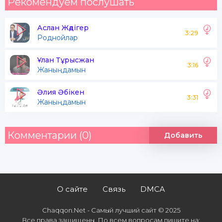
Рекомендуем послушать
Аслан Жәдігер
3:29
Роднойлар
Ұлан Тұрысжан
3:16
Жаныңдамын
Әлия Әбікен
3:31
Жаныңдамын
Комментарии (0)
Добавить
О сайте
Связь
DMCA
Chaqqon.Net - Самый лучший сайт © 2025
Все права защищены. По всем вопросам пишите на: