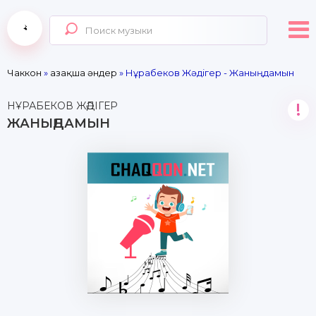
Чаккон
»
Қазақша әндер
» Нұрабеков Жәдігер - Жаныңдамын
НҰРАБЕКОВ ЖӘДІГЕР
!
ЖАНЫҢДАМЫН