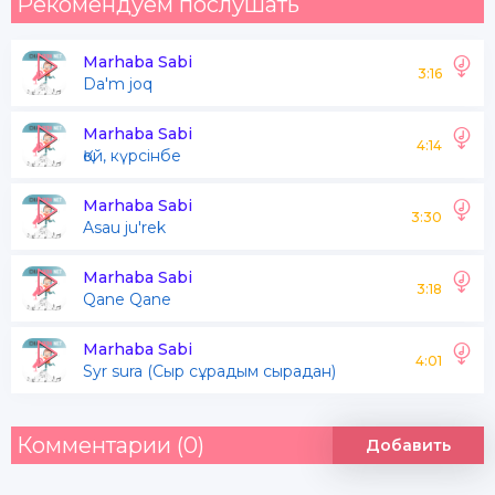
Рекомендуем послушать
Marhaba Sabi
3:16
Da'm joq
Marhaba Sabi
4:14
Қой, күрсінбе
Marhaba Sabi
3:30
Asau ju'rek
Marhaba Sabi
3:18
Qane Qane
Marhaba Sabi
4:01
Syr sura (Сыр сұрадым сырадан)
Комментарии (0)
Добавить