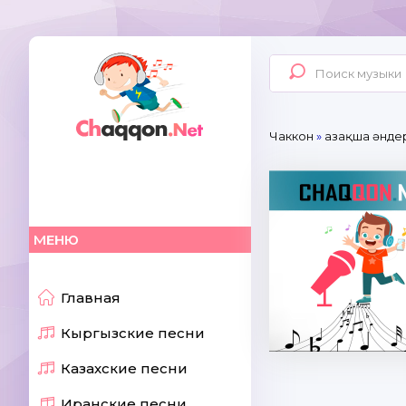
Чаккон
»
Қазақша әнде
МЕНЮ
Главная
Кыргызские песни
Казахские песни
Иранские песни