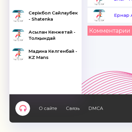
Серікбол Сайлаубек
Ернар 
- Shatenka
Комментарии 
Асылан Кенжетай -
Толқындай
Мадина Келгенбай -
KZ Mans
О сайте
Связь
DMCA