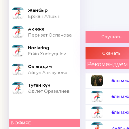
Жаңбыр
Ержан Алшын
Ақ әже
Перизат Оспанова
Слушать
Nozlaring
Скачать
Erkin Xudoyqulov
Рекомендуем
Ок жедим
Айгул Алыкулова
Ғалымж
Туған күн
Әділет Оразалиев
Ғалымж
Ғалымж
В ЭФИРЕ
2Rar
-