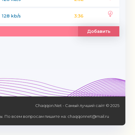
128 kb/s
3:36
Добавить
Chaqqon.Net - Самый лучший сайт © 2025
. По всем вопросам пишите на: chaqqonnet@mail.ru