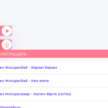
 послушать
ан Жолдасбай
-
Барам барам
ан Жолдасбай
-
Көк жөте
ан Молданазар
-
Ақпен бірге (remix)
Айналайын