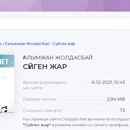
р
» Ғалымжан Жолдасбай - Сүйген жар
ҒАЛЫМЖАН ЖОЛДАСБАЙ
СҮЙГЕН ЖАР
Время размещено
6-12-2021, 10:43
на сайте:
Размер песни:
2,94 MB
Сколько скачать?
73
На странице сайта Chaqqon.Net вы можете послушат
"Сүйген жар"
в режиме онлайн со своего телефона, 