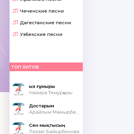
Чеченские песни
Дагестанские песни
Узбекские песни
ТОП ХИТОВ
Қыз ғұмыры
Назира Темурқызы
Достарым
Арайлым Мамырбекқызы
Сен мықтысың
Ләззат Байырбекова