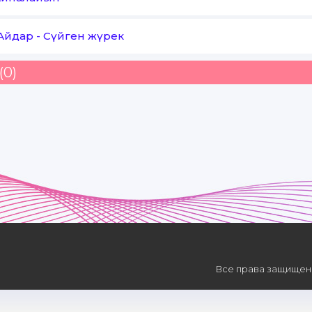
Айдар
-
Сүйген жүрек
(0)
Все права защищены