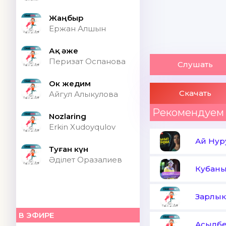
Жаңбыр
Ержан Алшын
Ақ әже
Перизат Оспанова
Слушать
Ок жедим
Скачать
Айгул Алыкулова
Рекомендуем
Nozlaring
Erkin Xudoyqulov
Ай Нур
Туған күн
Әділет Оразалиев
Кубаны
Зарлык
В ЭФИРЕ
Асылбе