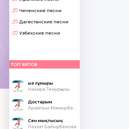
Чеченские песни
Дагестанские песни
Узбекские песни
ТОП ХИТОВ
Қыз ғұмыры
Назира Темурқызы
Достарым
Арайлым Мамырбекқызы
Сен мықтысың
Ләззат Байырбекова