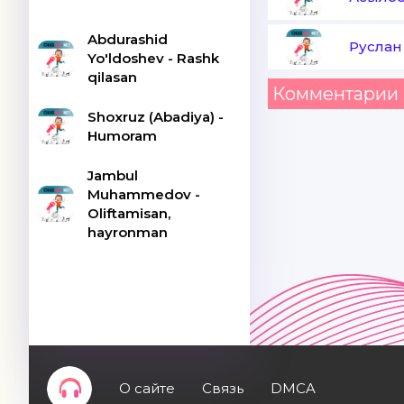
Abdurashid
Руслан
Yo'ldoshev - Rashk
qilasan
Комментарии 
Shoxruz (Abadiya) -
Humoram
Jambul
Muhammedov -
Oliftamisan,
hayronman
О сайте
Связь
DMCA