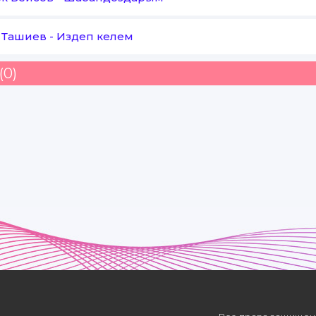
 Ташиев
-
Издеп келем
(0)