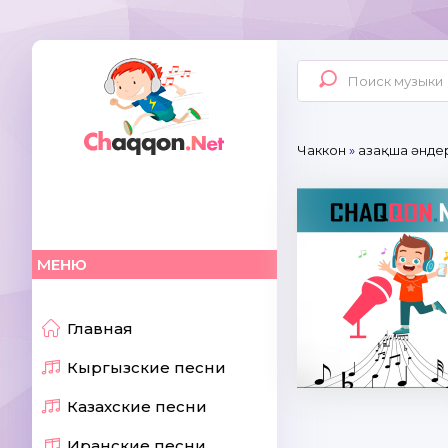
Чаккон
»
Қазақша әнде
МЕНЮ
Главная
Кыргызские песни
Казахские песни
Иранские песни