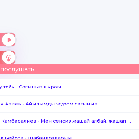
 послушать
у тобу
-
Сагынып журом
ч Алиев
-
Айылымды журом сагынып
 Камбаралиев
-
Мен сенсиз жашай албай, жашап журом
к Бейсов
-
Шабандоздарым